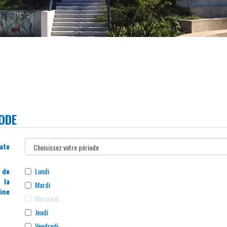
ODE
ate
Le champ est obligatoire.
 de
Lundi
la
Mardi
ine
Mercredi
Jeudi
Vendredi