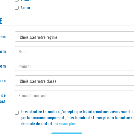
Aucun
Vous devez choisir au moins un jour.
E
ime
Le champ est obligatoire.
Nom
Le champ est obligatoire.
nom
Le champ est obligatoire.
sse
Le champ est obligatoire.
 de
act
Le champ est obligatoire.
En validant ce formulaire, j'accepte que les informations saisies soient u
par la commune uniquement, dans le cadre de l'inscription à la cantine et
demande de contact.
En savoir plus
Vous devez accepter les conditions.