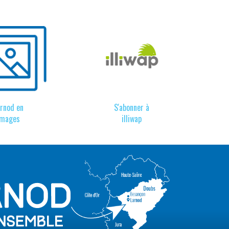
arnod en
S'abonner à
images
illiwap