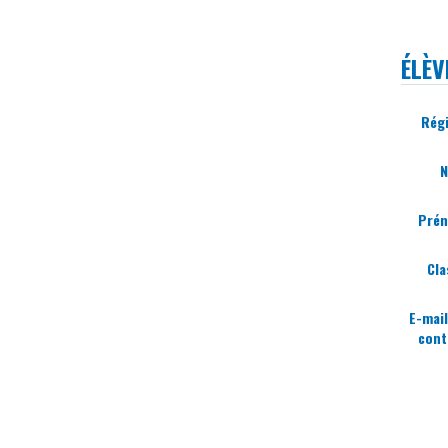
ÉLÈV
Rég
Pré
Cla
E-mail
cont