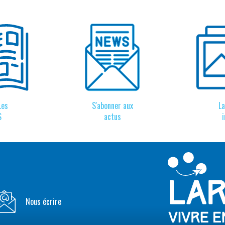
Les
S'abonner aux
L
S
actus
Nous écrire