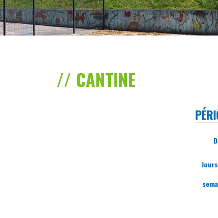
CANTINE
PÉRI
D
Jours
sema