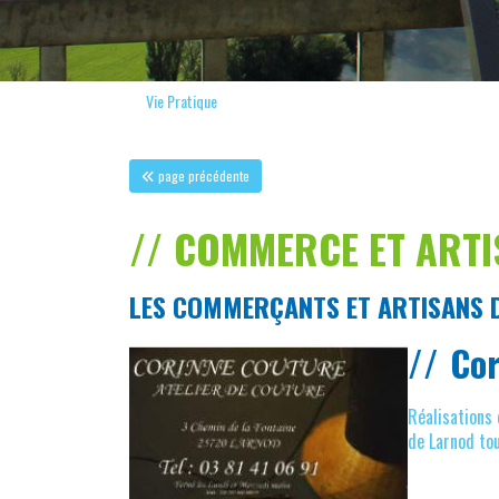
Vie Pratique
page précédente
COMMERCE ET ARTI
LES COMMERÇANTS ET ARTISANS 
Cor
Réalisations 
de Larnod tou