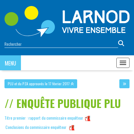
Panneau de gestion des cookies
MENU
MENU
PLU et du PZA approuvés le 17 février 2017
ENQUÊTE PUBLIQUE PLU
Titre premier : rapport du commissaire enquêteur
Conclusions du commissaire enquêteur