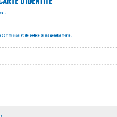
CARTE D’IDENTITÉ
ns
:
un
commissariat de police
ou une
gendarmerie
.
ne