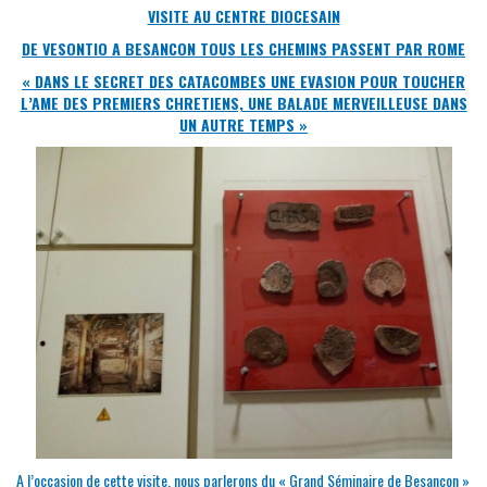
VISITE AU CENTRE DIOCESAIN
DE VESONTIO A BESANCON TOUS LES CHEMINS PASSENT PAR ROME
« DANS LE SECRET DES CATACOMBES UNE EVASION POUR TOUCHER
L’AME DES PREMIERS CHRETIENS, UNE BALADE MERVEILLEUSE DANS
UN AUTRE TEMPS »
A l’occasion de cette visite, nous parlerons du « Grand Séminaire de Besançon »