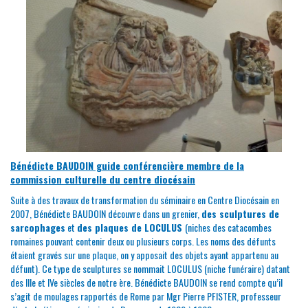
Bénédicte BAUDOIN guide conférencière membre de la
commission culturelle du centre diocésain
Suite à des travaux de transformation du séminaire en Centre Diocésain en
2007, Bénédicte BAUDOIN découvre dans un grenier,
des sculptures de
sarcophages
et
des plaques de LOCULUS
(niches des catacombes
romaines pouvant contenir deux ou plusieurs corps. Les noms des défunts
étaient gravés sur une plaque, on y apposait des objets ayant appartenu au
défunt). Ce type de sculptures se nommait LOCULUS (niche funéraire) datant
des IIIe et IVe siècles de notre ère. Bénédicte BAUDOIN se rend compte qu’il
s’agit de moulages rapportés de Rome par Mgr Pierre PFISTER, professeur