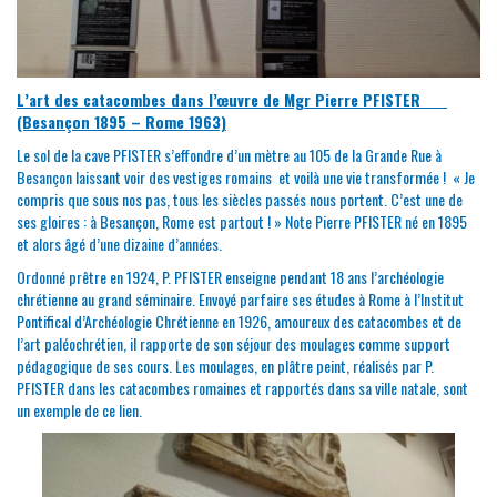
L’art des catacombes dans l’œuvre de Mgr Pierre PFISTER
(Besançon 1895 – Rome 1963)
Le sol de la cave PFISTER s’effondre d’un mètre au 105 de la Grande Rue à
Besançon laissant voir des vestiges romains et voilà une vie transformée ! « Je
compris que sous nos pas, tous les siècles passés nous portent. C’est une de
ses gloires : à Besançon, Rome est partout ! » Note Pierre PFISTER né en 1895
et alors âgé d’une dizaine d’années.
Ordonné prêtre en 1924, P. PFISTER enseigne pendant 18 ans l’archéologie
chrétienne au grand séminaire. Envoyé parfaire ses études à Rome à l’Institut
Pontifical d’Archéologie Chrétienne en 1926, amoureux des catacombes et de
l’art paléochrétien, il rapporte de son séjour des moulages comme support
pédagogique de ses cours. Les moulages, en plâtre peint, réalisés par P.
PFISTER dans les catacombes romaines et rapportés dans sa ville natale, sont
un exemple de ce lien.